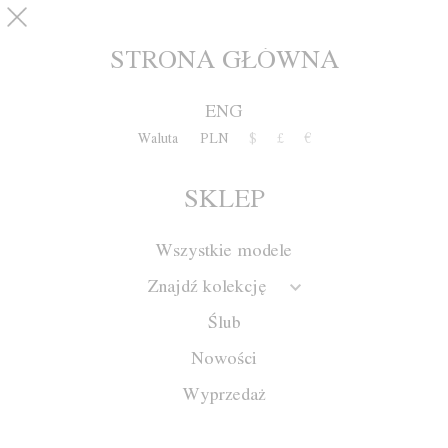
Przejdź do treści
pinterest
SKLEP
0
STRONA GŁÓWNA
ENG
Waluta
PLN
$
£
€
SKLEP
Wszystkie modele
Znajdź kolekcję
Ślub
Nowości
Wyprzedaż