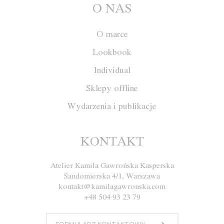
O NAS
O marce
Lookbook
Individual
Sklepy offline
Wydarzenia i publikacje
Bluzka M005
KONTAKT
Atelier Kamila Gawrońska Kasperska
Rozmiar
XS
S
M
L
Sandomierska 4/1, Warszawa
kontakt@kamilagawronska.com
Kolor
Ecru
Szary
Czarny
+48 504 93 23 79