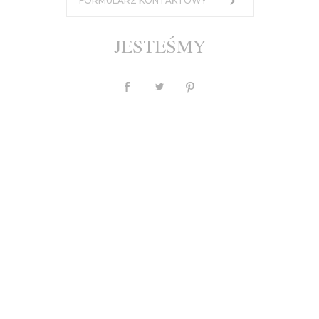
FORMULARZ KONTAKTOWY
950,00 zł
lub 10 rat po 95 PLN
JESTEŚMY
MASZ PYTANIE?
Waluta
PLN
$
£
€
Opis
Individual
Tabela Rozmiarów
Wysyłka, płatności