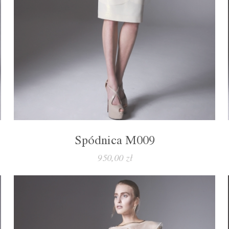
Spódnica M009
950,00 zł