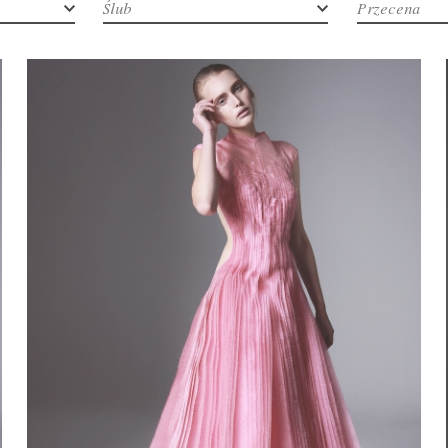
Ślub
Przecena