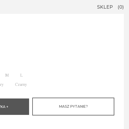
SKLEP
0
M
L
ary
Czarny
MASZ PYTANIE?