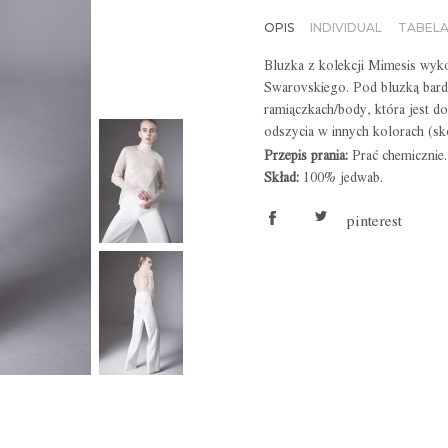
OPIS
INDIVIDUAL
TABEL
Bluzka z kolekcji Mimesis wyko
Swarovskiego. Pod bluzką bardz
ramiączkach/body, która jest d
odszycia w innych kolorach (sko
Przepis prania:
Prać chemicznie.
Skład:
100% jedwab.
pinterest