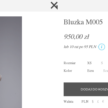
Bluzka M005
950,00 zł
lub 10 rat po 95 PLN
Rozmiar
XS
S
Kolor
Ecru
Sz
Waluta
PLN
$
£
€