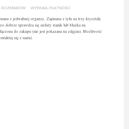
A ROZMIARÓW
WYSYŁKA, PŁATNOŚCI
nana z jedwabnej organzy. Zapinana z tyłu na trzy kryształy
o dobrze sprawdza się cielisty stanik lub bluzka na
ołączona do zakupu (nie jest pokazana na zdjęciu). Możliwość
ntaktuj się z nami).