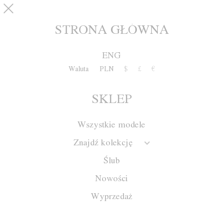
Przejdź do treści
pinterest
SKLEP
0
STRONA GŁÓWNA
ENG
Waluta
PLN
$
£
€
SKLEP
Wszystkie modele
Znajdź kolekcję
Ślub
Nowości
Wyprzedaż