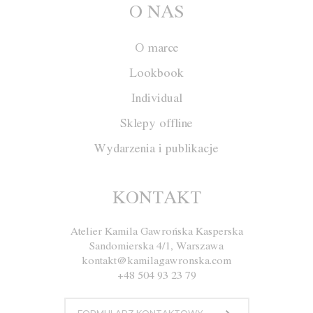
O NAS
O marce
Lookbook
Individual
Sklepy offline
Wydarzenia i publikacje
Body W021
KONTAKT
Atelier Kamila Gawrońska Kasperska
Rozmiar
XS
S
M
L
Sandomierska 4/1, Warszawa
kontakt@kamilagawronska.com
Kolor
Cielisty
+48 504 93 23 79