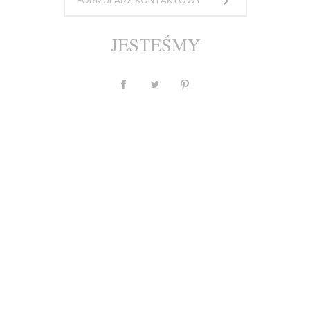
FORMULARZ KONTAKTOWY
1 000,00 zł
lub 10 rat po 100 PLN
JESTEŚMY
MASZ PYTANIE?
Waluta
PLN
$
£
€
Opis
Individual
Tabela Rozmiarów
Wysyłka, płatności