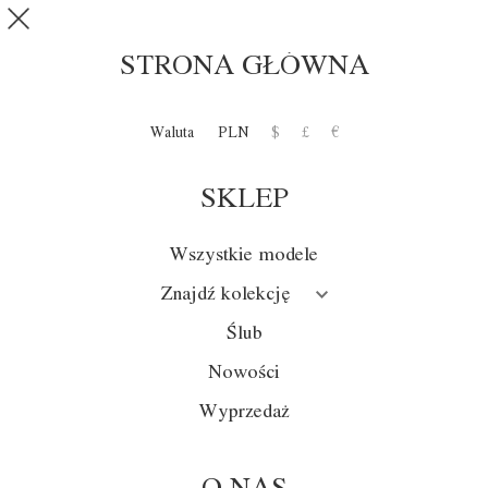
Przejdź do treści
SKLEP
0
STRONA GŁÓWNA
Tylko dla
Waluta
PLN
$
£
€
hazardzistów -
wywiad
SKLEP
Wszystkie modele
Ktoś powiedział kiedyś, że moda to poemat
stworzony z kreatywności i... cyfr, bo bez
Znajdź kolekcję
nich zapominamy, że to jednak biznes. Ale
dopiero w połowie XX wieku należycie
Ślub
doceniono również znaczenie kreatywności.
Wtedy też wzięli ją pod lupę naukowcy.
Nowości
Wyprzedaż
Pionierskie opracowania jej doniosłej roli w
produkcji i sprzedaży towarów zawdzięczamy
amerykańskiemu nobliście – badaczowi
pracującemu na styku ekonomii, socjologii i