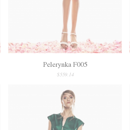
Pelerynka F005
$559.14