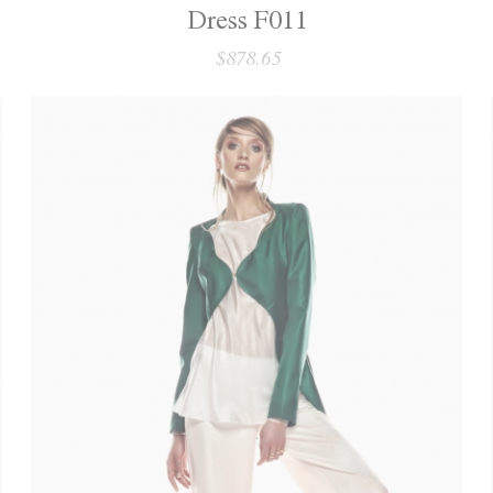
Dress F011
$878.65