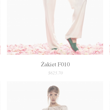
Żakiet F010
$625.70