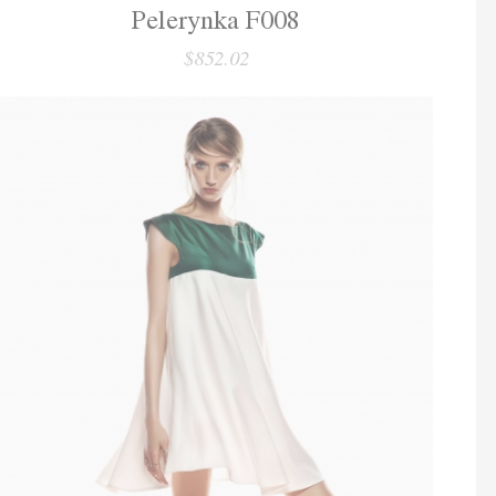
Pelerynka F008
$852.02