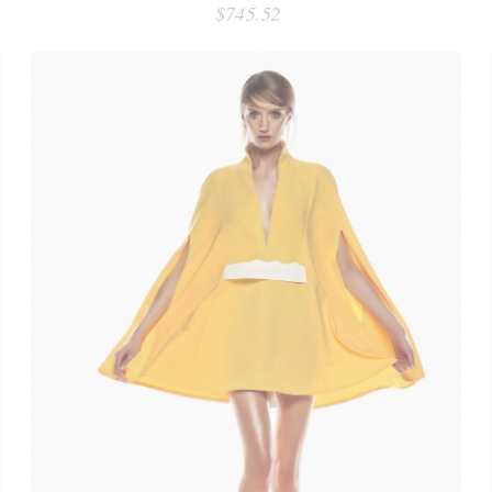
$745.52