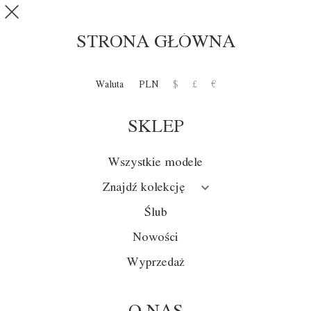
Przejdź do treści
SKLEP
0
STRONA GŁÓWNA
Tylko dla
Waluta
PLN
$
£
€
hazardzistów -
wywiad
SKLEP
Wszystkie modele
Ktoś powiedział kiedyś, że moda to poemat
stworzony z kreatywności i... cyfr, bo bez
Znajdź kolekcję
nich zapominamy, że to jednak biznes. Ale
dopiero w połowie XX wieku należycie
Ślub
doceniono również znaczenie kreatywności.
Wtedy też wzięli ją pod lupę naukowcy.
Nowości
Wyprzedaż
Pionierskie opracowania jej doniosłej roli w
produkcji i sprzedaży towarów zawdzięczamy
amerykańskiemu nobliście – badaczowi
pracującemu na styku ekonomii, socjologii i