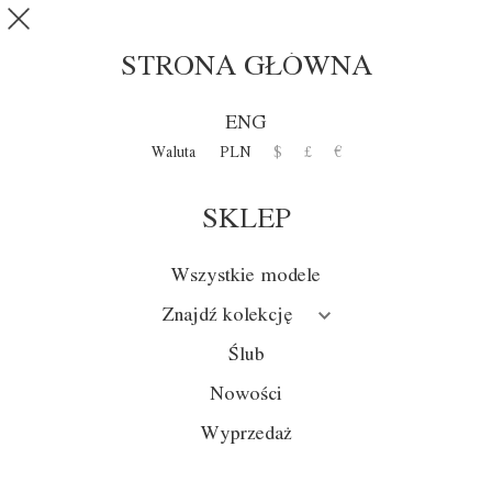
Przejdź do treści
SKLEP
0
STRONA GŁÓWNA
ENG
Waluta
PLN
$
£
€
SKLEP
Wszystkie modele
Znajdź kolekcję
Ślub
Nowości
Wyprzedaż