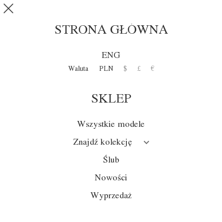
Przejdź do treści
SKLEP
0
STRONA GŁÓWNA
MIMESIS
ENG
Waluta
PLN
$
£
€
Kolekcja
SKLEP
Sezon
Ślub
Wszystkie modele
Przecena
Znajdź kolekcję
Nowości
Ślub
Nowości
Wyprzedaż