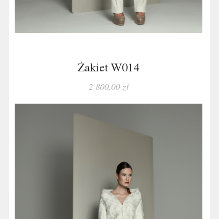
Żakiet W014
2 800,00 zł