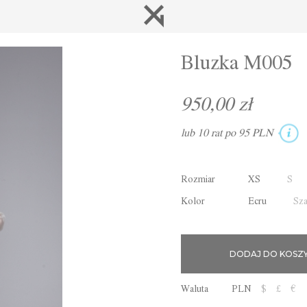
Bluzka M005
950,00 zł
lub 10 rat po 95 PLN
Rozmiar
XS
S
Kolor
Ecru
Sz
Waluta
PLN
$
£
€