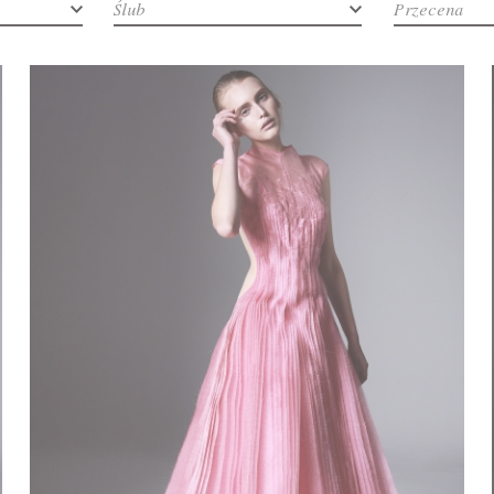
Ślub
Przecena