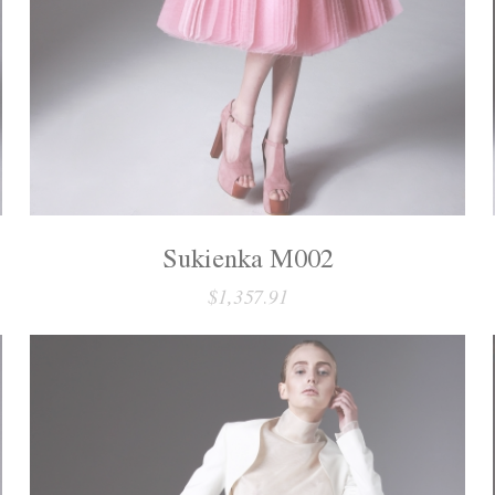
Sukienka M002
$1,357.91