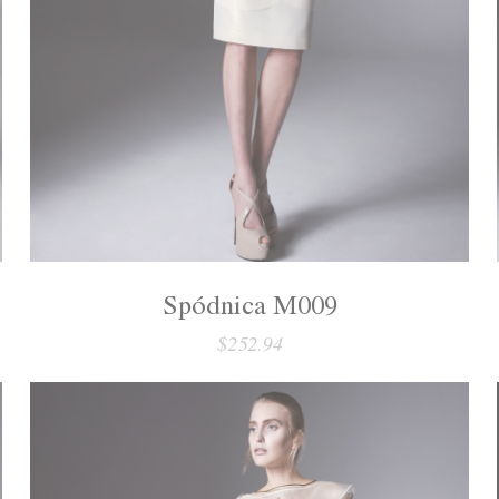
Spódnica M009
$252.94