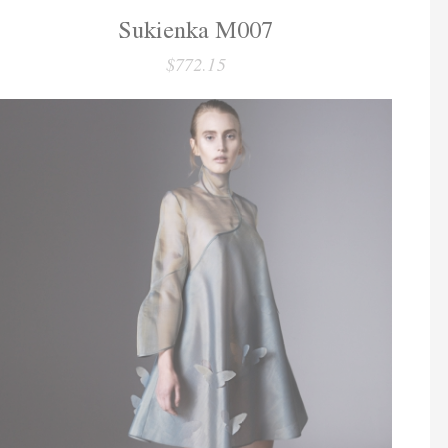
Sukienka M007
$772.15