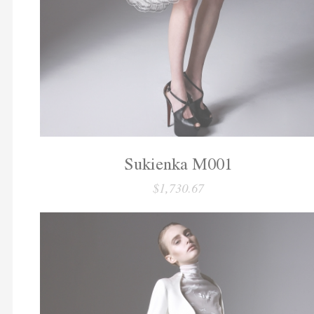
Sukienka M001
$1,730.67