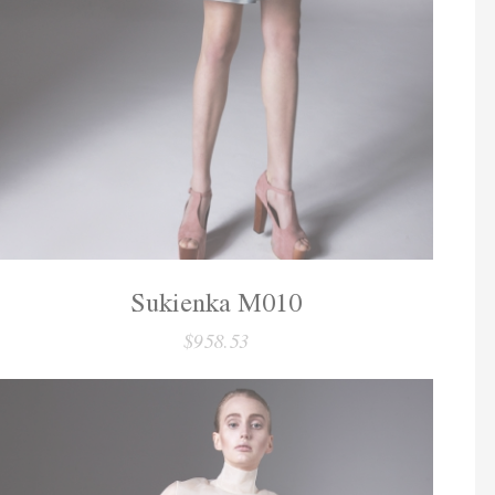
Sukienka M010
$958.53