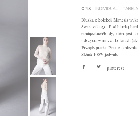
OPIS
INDIVIDUAL
TABEL
Bluzka z kolekcji Mimesis wyko
Swarovskiego. Pod bluzką bardz
ramiączkach/body, która jest d
odszycia w innych kolorach (sko
Przepis prania:
Prać chemicznie.
Skład:
100% jedwab.
pinterest