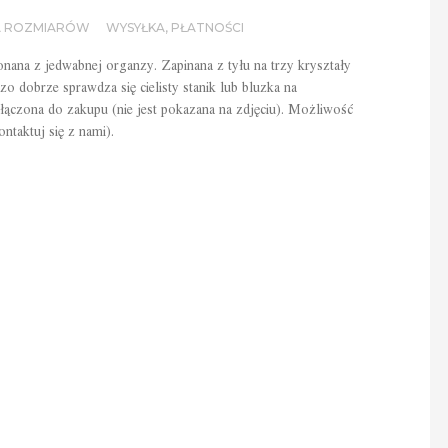
A ROZMIARÓW
WYSYŁKA, PŁATNOŚCI
nana z jedwabnej organzy. Zapinana z tyłu na trzy kryształy
o dobrze sprawdza się cielisty stanik lub bluzka na
ołączona do zakupu (nie jest pokazana na zdjęciu). Możliwość
ntaktuj się z nami).