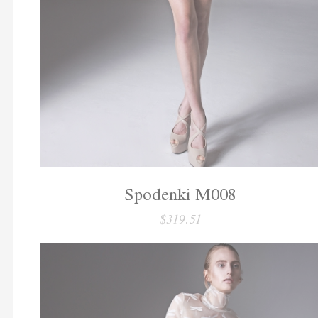
Spodenki M008
$319.51