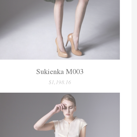
Sukienka M003
$1,198.16