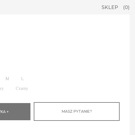
SKLEP
0
M
L
ary
Czarny
MASZ PYTANIE?