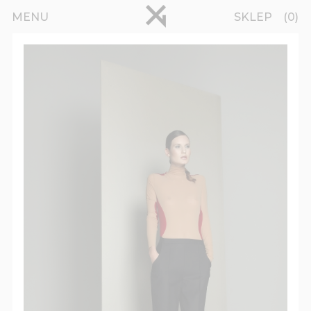
Przejdź do treści
pinterest
MENU
SKLEP
0