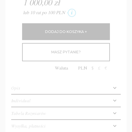
1 000,00 zł
lub 10 rat po 100 PLN
MASZ PYTANIE?
Waluta
PLN
$
£
€
Opis
Individual
Tabela Rozmiarów
Wysyłka, płatności