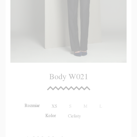
Body W021
Rozmiar
XS
S
M
L
Kolor
Cielisty