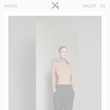
Przejdź do treści
pinterest
MENU
SKLEP
0