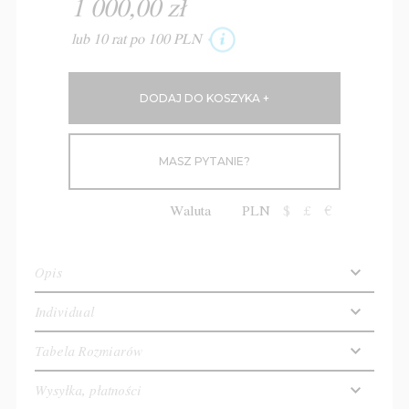
1 000,00 zł
lub 10 rat po 100 PLN
MASZ PYTANIE?
Waluta
PLN
$
£
€
Opis
Individual
Tabela Rozmiarów
Wysyłka, płatności