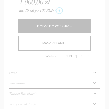
1 000,00 zł
lub 10 rat po 100 PLN
MASZ PYTANIE?
Waluta
PLN
$
£
€
Opis
Individual
Tabela Rozmiarów
Wysyłka, płatności