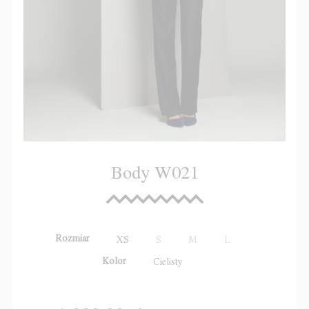
Body W021
Rozmiar
XS
S
M
L
Kolor
Cielisty