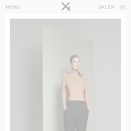
Przejdź do treści
pinterest
MENU
SKLEP
0