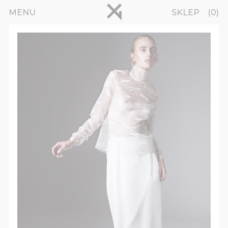
Przejdź do treści
pinterest
MENU
SKLEP
0