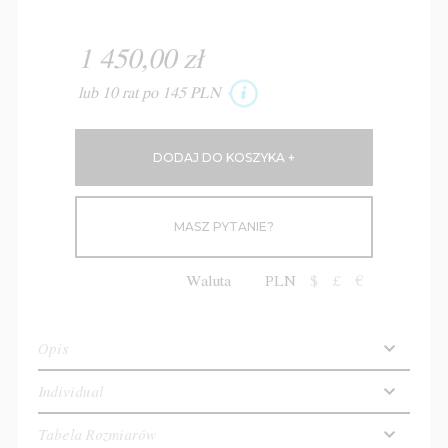
1 450,00 zł
lub 10 rat po 145 PLN
MASZ PYTANIE?
Waluta
PLN
$
£
€
Opis
Individual
Tabela Rozmiarów