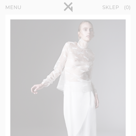
Przejdź do treści
pinterest
MENU
SKLEP
0