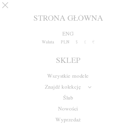
Przejdź do treści
pinterest
SKLEP
0
STRONA GŁÓWNA
ENG
Waluta
PLN
$
£
€
SKLEP
Wszystkie modele
Znajdź kolekcję
Ślub
Nowości
Wyprzedaż