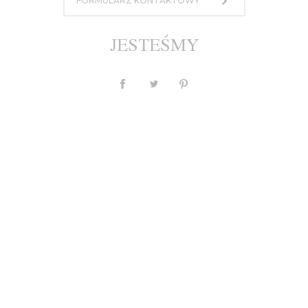
FORMULARZ KONTAKTOWY
1 450,00 zł
JESTEŚMY
lub 10 rat po 145 PLN
MASZ PYTANIE?
Waluta
PLN
$
£
€
Opis
Individual
Tabela Rozmiarów