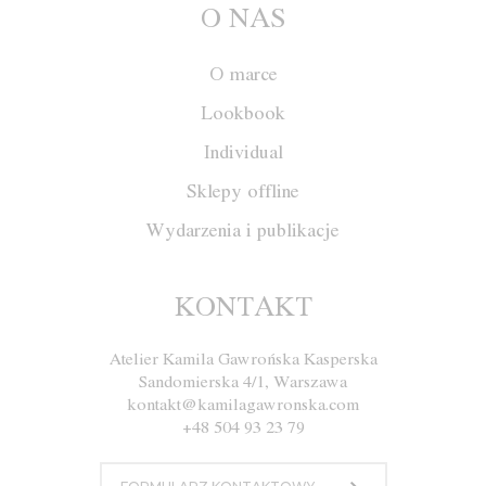
O NAS
O marce
Lookbook
Individual
Sklepy offline
Wydarzenia i publikacje
Spodnie M011
KONTAKT
Atelier Kamila Gawrońska Kasperska
Rozmiar
XS
S
M
L
Sandomierska 4/1, Warszawa
kontakt@kamilagawronska.com
Kolor
+48 504 93 23 79
Biały
Ecru
Szary
Granatowy
Czarny