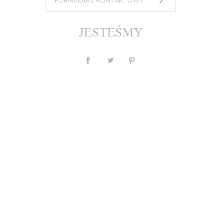
FORMULARZ KONTAKTOWY
1 500,00 zł
lub 10 rat po 150 PLN
JESTEŚMY
MASZ PYTANIE?
Waluta
PLN
$
£
€
Opis
Individual
Tabela Rozmiarów
Wysyłka, płatności