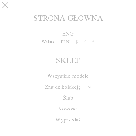
Przejdź do treści
pinterest
SKLEP
0
STRONA GŁÓWNA
ENG
Waluta
PLN
$
£
€
SKLEP
Wszystkie modele
Znajdź kolekcję
Ślub
Nowości
Wyprzedaż