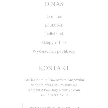
O NAS
O marce
Lookbook
Individual
Sklepy offline
Wydarzenia i publikacje
Spodnie M035
KONTAKT
Atelier Kamila Gawrońska Kasperska
Rozmiar
XS
S
M
L
Sandomierska 4/1, Warszawa
kontakt@kamilagawronska.com
Kolor
Biały
Czarny
+48 504 93 23 79