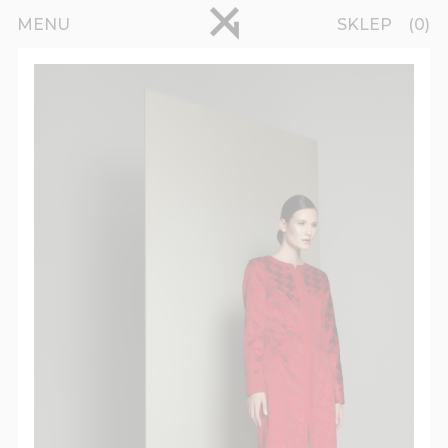
Przejdź do treści
pinterest
MENU
SKLEP
0