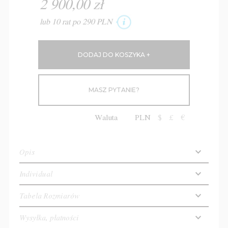
2 900,00 zł
lub 10 rat po 290 PLN
MASZ PYTANIE?
Waluta
PLN
$
£
€
Opis
Individual
Tabela Rozmiarów
Wysyłka, płatności