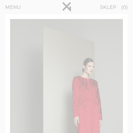
Przejdź do treści
pinterest
MENU
SKLEP
0