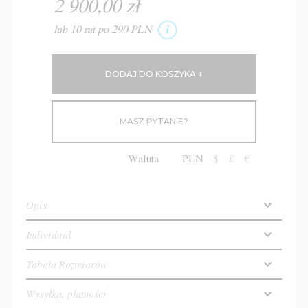
2 900,00 zł
lub 10 rat po 290 PLN
MASZ PYTANIE?
Waluta
PLN
$
£
€
Opis
Individual
Tabela Rozmiarów
Wysyłka, płatności