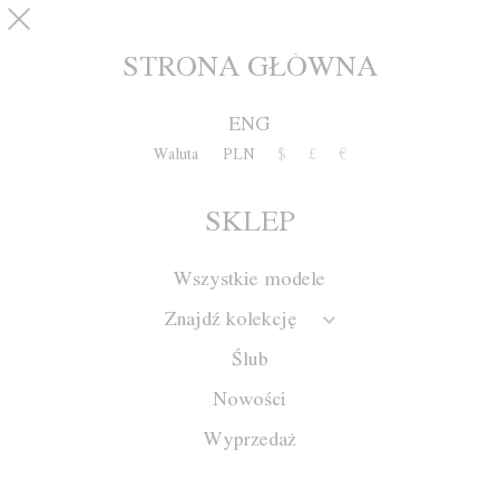
Przejdź do treści
pinterest
SKLEP
0
STRONA GŁÓWNA
ENG
Waluta
PLN
$
£
€
SKLEP
Wszystkie modele
Znajdź kolekcję
Ślub
Nowości
Wyprzedaż