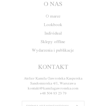
O NAS
O marce
Lookbook
Individual
Sklepy offline
Wydarzenia i publikacje
Tunika W028
KONTAKT
Atelier Kamila Gawrońska Kasperska
Rozmiar
XS
S
M
L
Sandomierska 4/1, Warszawa
kontakt@kamilagawronska.com
Kolor
Czerwony
Biały
Granatowy
+48 504 93 23 79