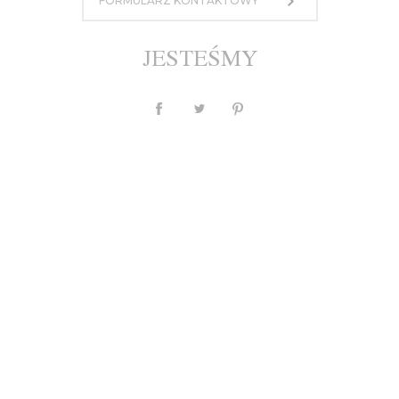
FORMULARZ KONTAKTOWY
2 900,00 zł
lub 10 rat po 290 PLN
JESTEŚMY
MASZ PYTANIE?
Waluta
PLN
$
£
€
Opis
Individual
Tabela Rozmiarów
Wysyłka, płatności