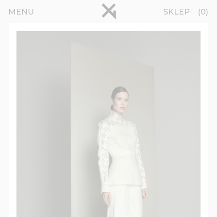
Przejdź do treści
pinterest
MENU
SKLEP
0