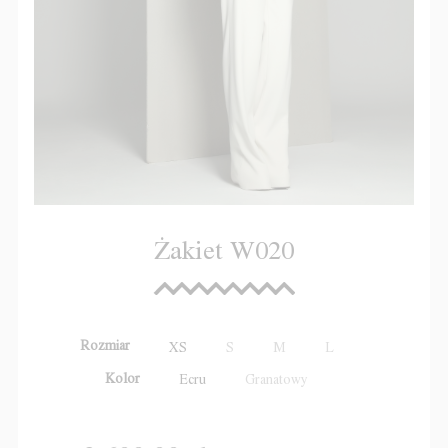
Żakiet W020
Rozmiar
XS
S
M
L
Kolor
Ecru
Granatowy