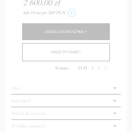
2 600,00 zł
lub 10 rat po 260 PLN
MASZ PYTANIE?
Waluta
PLN
$
£
€
Opis
Individual
Tabela Rozmiarów
Wysyłka, płatności