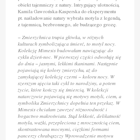
obiekt tajemniczy z natury. Intrygujący ulotnością.
Kamila Gawrońska-Kasperska do eksperymentu
pt. naśladowanie natury wybrała motyla z legendą,
z tajemnicą, bezbronnego, ale budzącego grozę.
−
Zmierzchnica trupia główka, w różnych
kulturach symbolizująca śmierć, to motyl nocy.
Kolekcję Mimesis budowałam nawiązując do
cyklu dzień-noc. W pierwszej części odwołuję się
do dnia − jasnymi, lekkimi tkaninami. Następnie
pojawiają się kolory zmierzchu, aż do
zamykającej kolekcję czerni − koloru nocy. W
szerszym ujęciu taki cykl to narodziny, a potem
życie, które kończy się śmiercią. W kolekcji
natarczywie pojawiają się motywy motyli, ciem, a
symbolika Zmierzchnicy dopełnia ten przekaz. W
Mimesis chciałam zawrzeć różnorodność i
bogactwo makroświata. Stąd lekkość, delikatność
motyla, ważki, przepleciona z mrocznością ciem,
skontrastowana mocnymi, ciężkimi formami
pancerzy chrabąszczy Wprowadzenie motywu